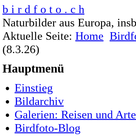
b i r d f o t o . c h
Naturbilder aus Europa, ins
Aktuelle Seite:
Home
Birdf
(8.3.26)
Hauptmenü
Einstieg
Bildarchiv
Galerien: Reisen und Art
Birdfoto-Blog