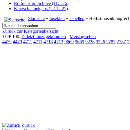
Rotfuchs im Schnee (11.1.26)
Kurzschnabelgans (22.12.25)
Startseite
»
Insekten
»
Libellen
» Herbstmosaikjungfer
Zurück zur Kategorieübersicht
TOP 100:
Zuletzt hinzugekommen
-
Meist gesehen
4479
4479
4711
4711
4713
4713
9669
9669
9226
9226
2787
2787
2
Zurück