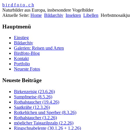
b i r d f o t o . c h
Naturbilder aus Europa, insbesondere Vogelbilder
Aktuelle Seite:
Home
Bildarchiv
Insekten
Libellen
Herbstmosaikj
Hauptmenü
Einstieg
Bildarchiv
Galerien: Reisen und Arten
Birdfoto-Blog
Kontakt
Portfolio
Neueste Fotos
Neueste Beiträge
Birkenzeisig (23.6.26)
Sumpfmeise (8.5.26)
Rothalstaucher (19.4.26)
Saatkrähe (12.3.26)
Rotkehlchen und Sperber (8.3.26)
Rothalstaucher (3.2.26)
möglicher Taigazilpzalp (2.2.26)
Ringschnabelente (30.1.26 + 1.2.26)