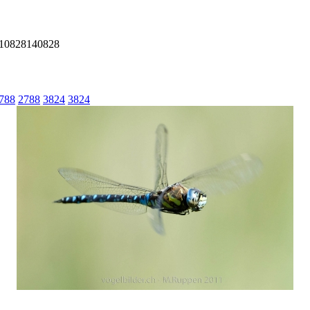
110828140828
788
2788
3824
3824