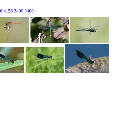
6
4156
3400
3400