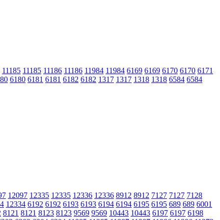
11185
11185
11186
11186
11984
11984
6169
6169
6170
6170
6171
80
6180
6181
6181
6182
6182
1317
1317
1318
1318
6584
6584
97
12097
12335
12335
12336
12336
8912
8912
7127
7127
7128
4
12334
6192
6192
6193
6193
6194
6194
6195
6195
689
689
6001
2
8121
8121
8123
8123
9569
9569
10443
10443
6197
6197
6198