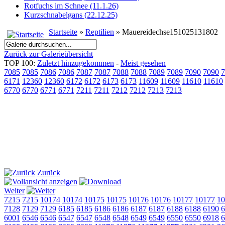
Rotfuchs im Schnee (11.1.26)
Kurzschnabelgans (22.12.25)
Startseite
»
Reptilien
» Mauereidechse151025131802
Zurück zur Galerieübersicht
TOP 100:
Zuletzt hinzugekommen
-
Meist gesehen
7085
7085
7086
7086
7087
7087
7088
7088
7089
7089
7090
7090
7
6171
12360
12360
6172
6172
6173
6173
11609
11609
11610
11610
6770
6770
6771
6771
7211
7211
7212
7212
7213
7213
Zurück
Weiter
7215
7215
10174
10174
10175
10175
10176
10176
10177
10177
10
7128
7129
7129
6185
6185
6186
6186
6187
6187
6188
6188
6190
6
6001
6546
6546
6547
6547
6548
6548
6549
6549
6550
6550
6918
6