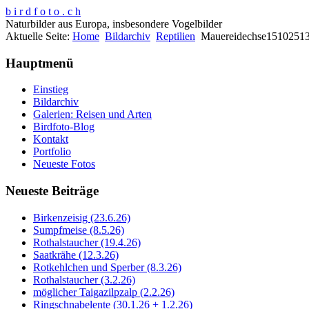
b i r d f o t o . c h
Naturbilder aus Europa, insbesondere Vogelbilder
Aktuelle Seite:
Home
Bildarchiv
Reptilien
Mauereidechse1510251
Hauptmenü
Einstieg
Bildarchiv
Galerien: Reisen und Arten
Birdfoto-Blog
Kontakt
Portfolio
Neueste Fotos
Neueste Beiträge
Birkenzeisig (23.6.26)
Sumpfmeise (8.5.26)
Rothalstaucher (19.4.26)
Saatkrähe (12.3.26)
Rotkehlchen und Sperber (8.3.26)
Rothalstaucher (3.2.26)
möglicher Taigazilpzalp (2.2.26)
Ringschnabelente (30.1.26 + 1.2.26)