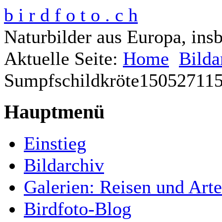
b i r d f o t o . c h
Naturbilder aus Europa, ins
Aktuelle Seite:
Home
Bilda
Sumpfschildkröte15052711
Hauptmenü
Einstieg
Bildarchiv
Galerien: Reisen und Art
Birdfoto-Blog