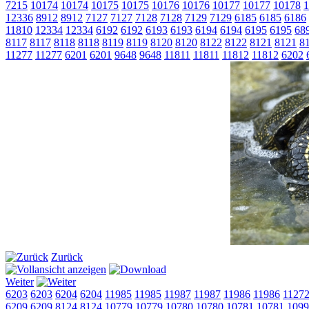
7215
10174
10174
10175
10175
10176
10176
10177
10177
10178
1
12336
8912
8912
7127
7127
7128
7128
7129
7129
6185
6185
6186
11810
12334
12334
6192
6192
6193
6193
6194
6194
6195
6195
68
8117
8117
8118
8118
8119
8119
8120
8120
8122
8122
8121
8121
8
11277
11277
6201
6201
9648
9648
11811
11811
11812
11812
6202
Zurück
Weiter
6203
6203
6204
6204
11985
11985
11987
11987
11986
11986
1127
6209
6209
8124
8124
10779
10779
10780
10780
10781
10781
1099