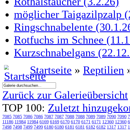
Rothalstaucher (3.2.26)
möglicher Taigazilpzalp (
Ringschnabelente (30.1.26
Rotfuchs im Schnee (11.1
Kurzschnabelgans (22.12.
Startseite
»
Reptilien
»
Zurück zur Galerieübersicht
TOP 100:
Zuletzt hinzuge
7085
7085
7086
7086
7087
7087
7088
7088
7089
7089
7090
7090
7
11186
11984
11984
6169
6169
6170
6170
6171
6171
12360
12360
6
7498
7498
7499
7499
6180
6180
6181
6181
6182
6182
1317
1317
1