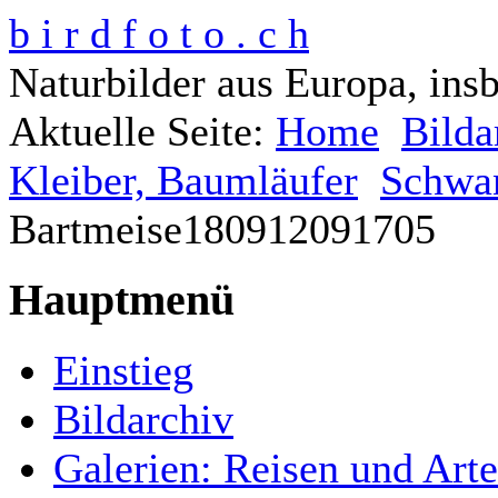
b i r d f o t o . c h
Naturbilder aus Europa, ins
Aktuelle Seite:
Home
Bilda
Kleiber, Baumläufer
Schwan
Bartmeise180912091705
Hauptmenü
Einstieg
Bildarchiv
Galerien: Reisen und Art