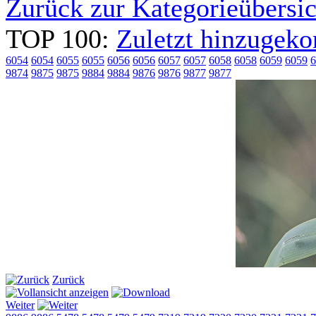
Zurück zur Kategorieübersic
TOP 100:
Zuletzt hinzuge
6054
6054
6055
6055
6056
6056
6057
6057
6058
6058
6059
6059
6
9874
9875
9875
9884
9884
9876
9876
9877
9877
Zurück
Weiter