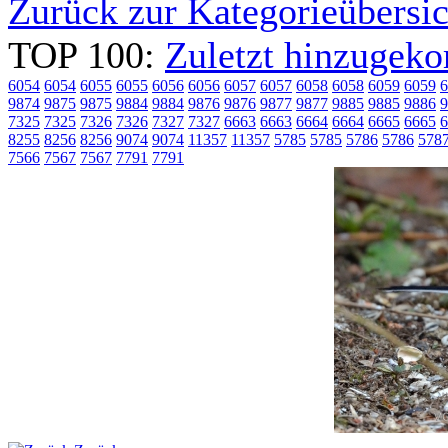
Zurück zur Kategorieübersic
TOP 100:
Zuletzt hinzuge
6054
6054
6055
6055
6056
6056
6057
6057
6058
6058
6059
6059
6
9874
9875
9875
9884
9884
9876
9876
9877
9877
9885
9885
9886
9
7325
7325
7326
7326
7327
7327
6663
6663
6664
6664
6665
6665
6
8255
8256
8256
9074
9074
11357
11357
5785
5785
5786
5786
578
7566
7567
7567
7791
7791