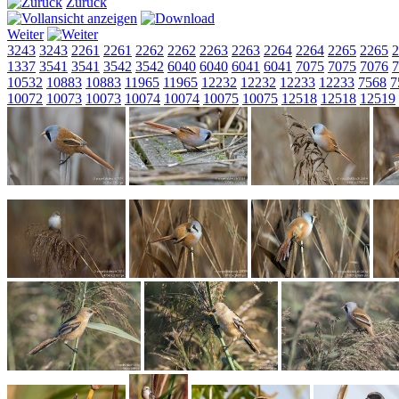
Zurück
Weiter
3243
3243
2261
2261
2262
2262
2263
2263
2264
2264
2265
2265
2
1337
3541
3541
3542
3542
6040
6040
6041
6041
7075
7075
7076
7
10532
10883
10883
11965
11965
12232
12232
12233
12233
7568
7
10072
10073
10073
10074
10074
10075
10075
12518
12518
12519