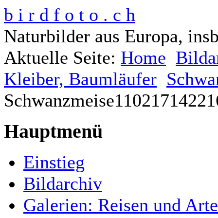
b i r d f o t o . c h
Naturbilder aus Europa, ins
Aktuelle Seite:
Home
Bilda
Kleiber, Baumläufer
Schwan
Schwanzmeise11021714221
Hauptmenü
Einstieg
Bildarchiv
Galerien: Reisen und Art