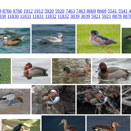
9
8766
8766
1912
1912
5920
5920
7463
7463
8669
8669
5541
5541
4
830
11830
11831
11831
11832
11832
3039
3039
5921
5921
8878
887