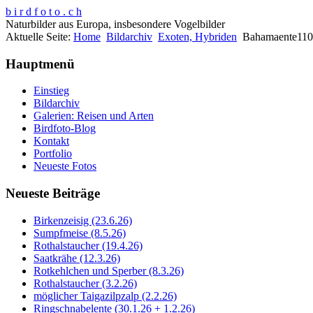
b i r d f o t o . c h
Naturbilder aus Europa, insbesondere Vogelbilder
Aktuelle Seite:
Home
Bildarchiv
Exoten, Hybriden
Bahamaente11
Hauptmenü
Einstieg
Bildarchiv
Galerien: Reisen und Arten
Birdfoto-Blog
Kontakt
Portfolio
Neueste Fotos
Neueste Beiträge
Birkenzeisig (23.6.26)
Sumpfmeise (8.5.26)
Rothalstaucher (19.4.26)
Saatkrähe (12.3.26)
Rotkehlchen und Sperber (8.3.26)
Rothalstaucher (3.2.26)
möglicher Taigazilpzalp (2.2.26)
Ringschnabelente (30.1.26 + 1.2.26)