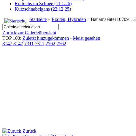
Rotfuchs im Schnee (11.1.26)
Kurzschnabelgans (22.12.25)
Startseite
»
Exoten, Hybriden
» Bahamaente110709113
Zurück zur Galerieübersicht
TOP 100:
Zuletzt hinzugekommen
-
Meist gesehen
8147
8147
7311
7311
2562
2562
Zurück