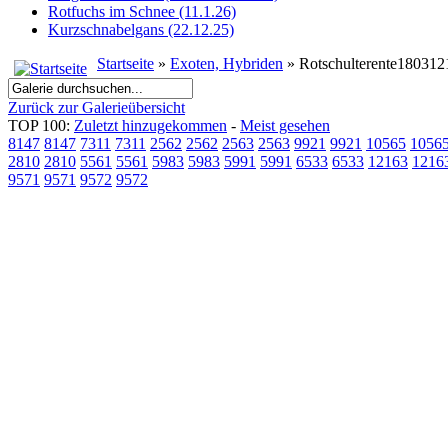
Rotfuchs im Schnee (11.1.26)
Kurzschnabelgans (22.12.25)
Startseite
»
Exoten, Hybriden
» Rotschulterente18031
Zurück zur Galerieübersicht
TOP 100:
Zuletzt hinzugekommen
-
Meist gesehen
8147
8147
7311
7311
2562
2562
2563
2563
9921
9921
10565
1056
2810
2810
5561
5561
5983
5983
5991
5991
6533
6533
12163
1216
9571
9571
9572
9572