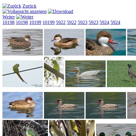
Zurück
Weiter
10198
10198
10199
10199
5922
5922
5923
5923
5924
5924